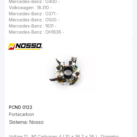
Mercedes-Benz : O400 -
Volkswagen : 18.310 -
Mercedes-Benz : O371 -
Mercedes-Benz : O500 -
Mercedes-Benz : 1631 -
Mercedes-Benz : OH1636 -
PCND 0122
Portacarbon
Sistema: Nosso
Voltaje 12 , N° Carbones 4 ( 10 x 36.7 x 26 ) , Diametro Externo "A" 127 , Diametro Interno "B" 60 , Distancia Fijacion "C" 117.5 , Longitud Cable