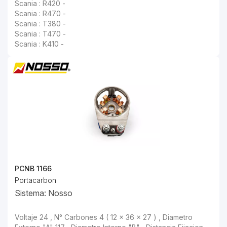
Scania : R420 -
Scania : R470 -
Scania : T380 -
Scania : T470 -
Scania : K410 -
PCNB 1166
Portacarbon
Sistema: Nosso
Voltaje 24 , N° Carbones 4 ( 12 x 36 x 27 ) , Diametro Externo "A" 117 , Diametro Interno "B" , Distancia Fijacion "C" , Longitud Cable , Nota Carbon BSX60 ,