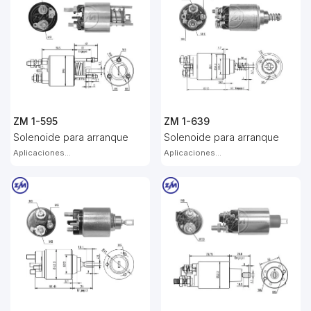
ZM 1-595
ZM 1-639
Solenoide para arranque
Solenoide para arranque
Aplicaciones...
Aplicaciones...