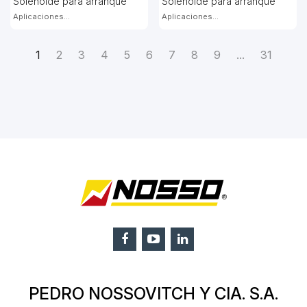
Solenoide para arranque
Solenoide para arranque
Aplicaciones...
Aplicaciones...
1
2
3
4
5
6
7
8
9
...
31
PEDRO NOSSOVITCH Y CIA. S.A.