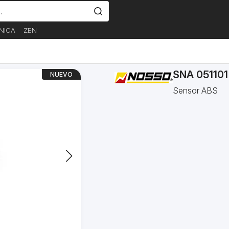
NICA
ZEN
SNA 051101
NUEVO
Sensor ABS