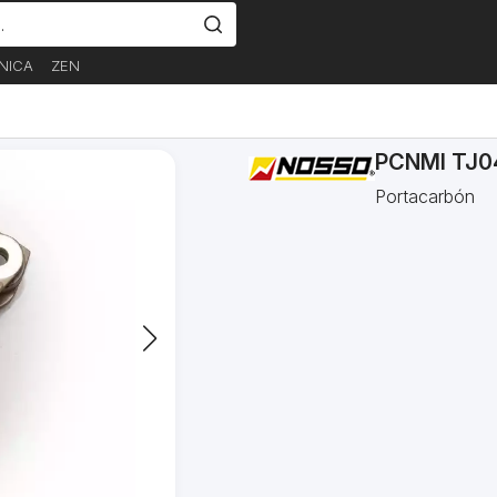
NICA
ZEN
PCNMI TJ0
Portacarbón