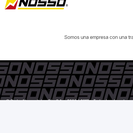
Somos una empresa con una traye
© Pedro Nossovitch y Cía. S.A. - 2006 / 2018 - Todos los derechos