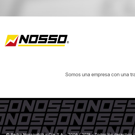
Somos una empresa con una traye
© Pedro Nossovitch y Cía. S.A. - 2006 / 2018 - Todos los derechos