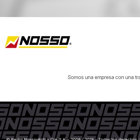
Somos una empresa con una traye
© Pedro Nossovitch y Cía. S.A. - 2006 / 2018 - Todos los derechos