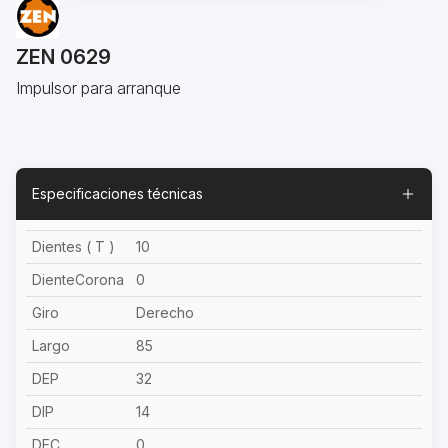
ZEN 0629
Impulsor para arranque
Especificaciones técnicas
Dientes ( T )
10
DienteCorona
0
Giro
Derecho
Largo
85
DEP
32
DIP
14
DEC
0