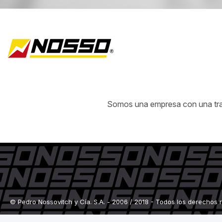
Somos una empresa con una traye
© Pedro Nossovitch y Cía. S.A. - 2006 / 2018 - Todos los derechos