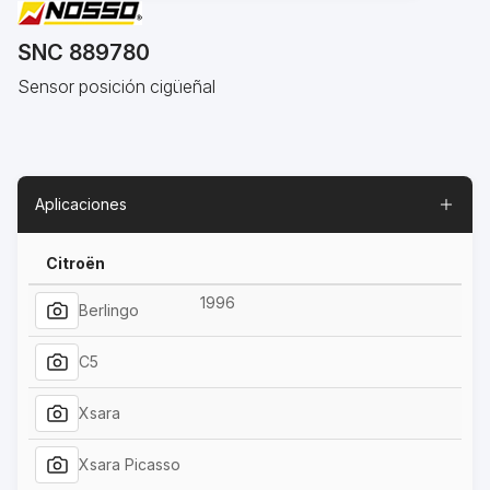
SNC 889780
Sensor posición cigüeñal
Aplicaciones
Citroën
1996
Berlingo
C5
Xsara
Xsara Picasso