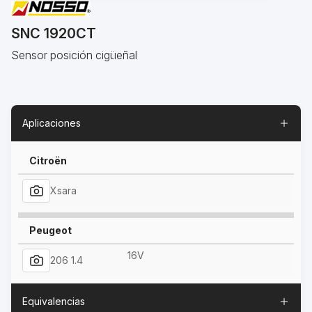
SNC 1920CT
Sensor posición cigüeñal
Aplicaciones
Citroën
Xsara
Peugeot
16V
206 1.4
Equivalencias