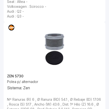
Seat : Altea -
Volkswagen : Scirocco -
Audi : Q2 -
Audi : Q3 -
ZEN 5730
Polea p/ alternador
Sistema: Zen
Nº Ranuras (R) 6 , Ø Ranura (RD) 54.1 , Ø Rebaje (ID) 17.06 , Rosca (S) S17 , Ancho (W) 43.6 , Dist. 1º Hilo (Z) 16.6 , Ø Externo (OD1) 58 , Prof. Rebaje (H) 14.1 , Rotacion GD ,