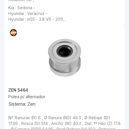
Kia : Sedona -
Hyundai : Veracruz -
Hyundai : ix55 - 3.8 V6 - 2011...
ZEN 5464
Polea p/ alternador
Sistema: Zen
Nº Ranuras (R) 6 , Ø Ranura (RD) 49.3 , Ø Rebaje (ID) 17.06 , Rosca (S) S14 , Ancho (W) 40.2 , Dist. 1º Hilo (Z) 17.8 , Ø Externo (OD1) 54.05 , Prof. Rebaje (H) 12.3 , Rotacion GD ,