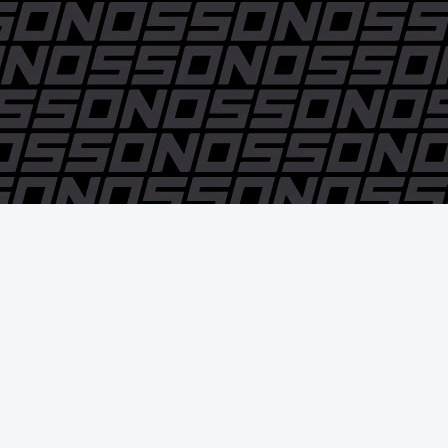
© Pedro Nossovitch y Cía. S.A. - 2006 / 2018 - Todos los
derechos reservados