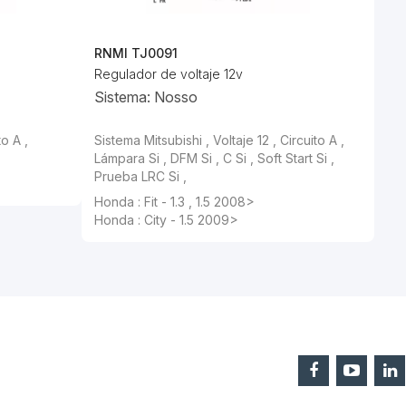
RNMI TJ0091
Regulador de voltaje 12v
Sistema: Nosso
to A ,
Sistema Mitsubishi , Voltaje 12 , Circuito A ,
Lámpara Si , DFM Si , C Si , Soft Start Si ,
Prueba LRC Si ,
Honda : Fit - 1.3 , 1.5 2008>
Honda : City - 1.5 2009>