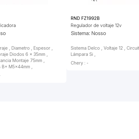
RND FZ1992B
ficadora
Regulador de voltaje 12v
sso
Sistema: Nosso
raje , Diametro , Espesor ,
Sistema Delco , Voltaje 12 , Circui
raje Diodos 6 x 35mm ,
Lámpara Si ,
stancia Montaje 75mm ,
Chery : -
as B+ M5×44mm ,
-