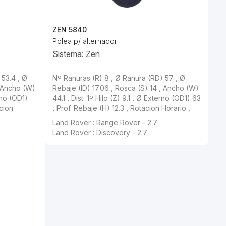
ZEN 5840
Polea p/ alternador
Sistema: Zen
 53.4 , Ø
Nº Ranuras (R) 8 , Ø Ranura (RD) 57 , Ø
, Ancho (W)
Rebaje (ID) 17.06 , Rosca (S) 14 , Ancho (W)
rno (OD1)
44.1 , Dist. 1º Hilo (Z) 9.1 , Ø Externo (OD1) 63
acion
, Prof. Rebaje (H) 12.3 , Rotacion Horario ,
Land Rover : Range Rover - 2.7
Land Rover : Discovery - 2.7