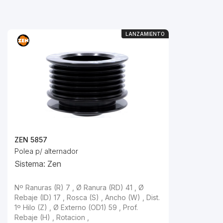
LANZAMIENTO
ZEN 5857
Polea p/ alternador
Sistema: Zen
Nº Ranuras (R) 7 , Ø Ranura (RD) 41 , Ø
Rebaje (ID) 17 , Rosca (S) , Ancho (W) , Dist.
1º Hilo (Z) , Ø Externo (OD1) 59 , Prof.
Rebaje (H) , Rotacion ,