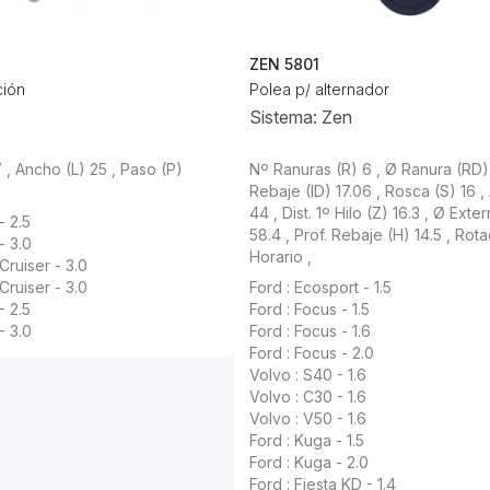
ZEN 5801
ción
Polea p/ alternador
Sistema: Zen
 , Ancho (L) 25 , Paso (P)
Nº Ranuras (R) 6 , Ø Ranura (RD)
Rebaje (ID) 17.06 , Rosca (S) 16 
44 , Dist. 1º Hilo (Z) 16.3 , Ø Exte
- 2.5
58.4 , Prof. Rebaje (H) 14.5 , Rot
- 3.0
Horario ,
Cruiser - 3.0
Cruiser - 3.0
Ford : Ecosport - 1.5
- 2.5
Ford : Focus - 1.5
- 3.0
Ford : Focus - 1.6
Ford : Focus - 2.0
Volvo : S40 - 1.6
Volvo : C30 - 1.6
Volvo : V50 - 1.6
Ford : Kuga - 1.5
Ford : Kuga - 2.0
Ford : Fiesta KD - 1.4