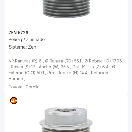
ZEN 5728
Polea p/ alternador
Sistema: Zen
Nº Ranuras (R) 6 , Ø Ranura (RD) 55.1 , Ø Rebaje (ID) 17.06
, Rosca (S) 17 , Ancho (W) 35.5 , Dist. 1º Hilo (Z) 6.4 , Ø
Externo (OD1) 59.1 , Prof. Rebaje (H) 14.4 , Rotacion
Horario ,
Toyota : Corolla -