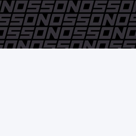
© Pedro Nossovitch y Cía. S.A. - 2006 / 2018 - Todos los
derechos reservados