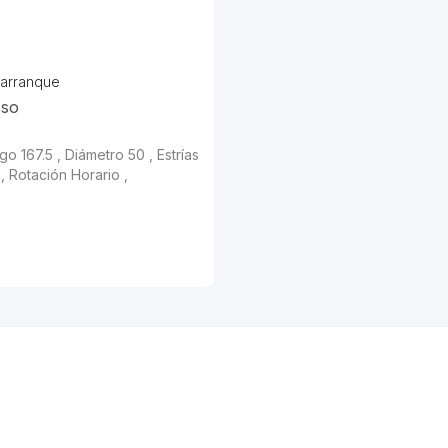
 arranque
sso
rgo 167.5 , Diámetro 50 , Estrías
 , Rotación Horario ,