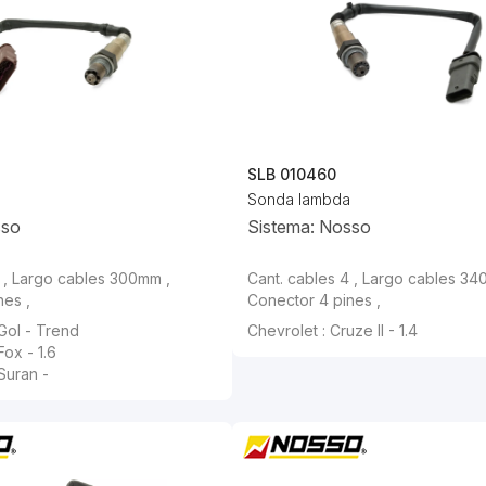
SLB 010460
Sonda lambda
sso
Sistema: Nosso
 , Largo cables 300mm ,
Cant. cables 4 , Largo cables 34
nes ,
Conector 4 pines ,
Gol - Trend
Chevrolet : Cruze II - 1.4
ox - 1.6
Suran -