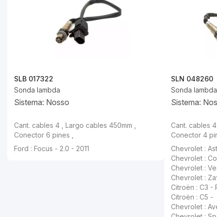
SLB 017322
SLN 048260
Sonda lambda
Sonda lambda
Sistema: Nosso
Sistema: No
Cant. cables 4 , Largo cables 450mm ,
Cant. cables 
Conector 6 pines ,
Conector 4 pi
Ford : Focus - 2.0 - 2011
Chevrolet : Ast
Chevrolet : Cor
Chevrolet : Vec
Chevrolet : Zaf
Citroën : C3 - 
Citroën : C5 -
Chevrolet : Av
Chevrolet : Spa