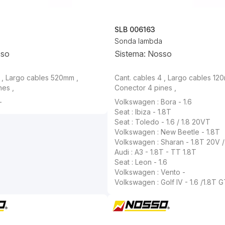
SLB 006163
Sonda lambda
sso
Sistema: Nosso
 , Largo cables 520mm ,
Cant. cables 4 , Largo cables 12
nes ,
Conector 4 pines ,
-
Volkswagen : Bora - 1.6
Seat : Ibiza - 1.8T
Seat : Toledo - 1.6 / 1.8 20VT
Volkswagen : New Beetle - 1.8T
Volkswagen : Sharan - 1.8T 20V /
Audi : A3 - 1.8T - TT 1.8T
Seat : Leon - 1.6
Volkswagen : Vento -
Volkswagen : Golf IV - 1.6 /1.8T GT