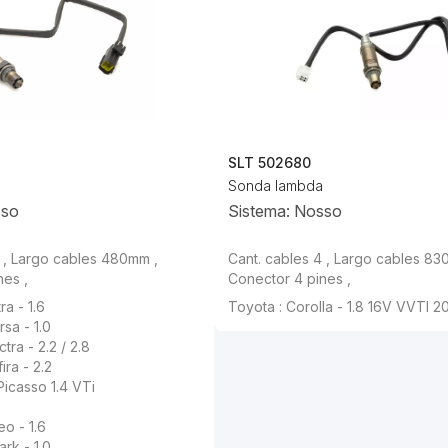
SLT 502680
Sonda lambda
sso
Sistema: Nosso
4 , Largo cables 480mm ,
Cant. cables 4 , Largo cables 83
nes ,
Conector 4 pines ,
ra - 1.6
Toyota : Corolla - 1.8 16V VVTI 2
sa - 1.0
tra - 2.2 / 2.8
ira - 2.2
Picasso 1.4 VTi
eo - 1.6
rk - 1.0