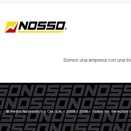
Somos una empresa con una traye
© Pedro Nossovitch y Cía. S.A. - 2006 / 2018 - Todos los derechos