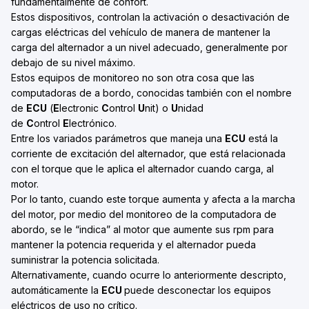
fundamentalmente de confort.
Estos dispositivos, controlan la activación o desactivación de
cargas eléctricas del vehículo de manera de mantener la
carga del alternador a un nivel adecuado, generalmente por
debajo de su nivel máximo.
Estos equipos de monitoreo no son otra cosa que las
computadoras de a bordo, conocidas también con el nombre
de
ECU
(
E
lectronic
C
ontrol
U
nit) o
U
nidad
de
C
ontrol
E
lectrónico.
Entre los variados parámetros que maneja una
ECU
está la
corriente de excitación del alternador, que está relacionada
con el torque que le aplica el alternador cuando carga, al
motor.
Por lo tanto, cuando este torque aumenta y afecta a la marcha
del motor, por medio del monitoreo de la computadora de
abordo, se le “indica” al motor que aumente sus rpm para
mantener la potencia requerida y el alternador pueda
suministrar la potencia solicitada.
Alternativamente, cuando ocurre lo anteriormente descripto,
automáticamente la
ECU
puede desconectar los equipos
eléctricos de uso no crítico.