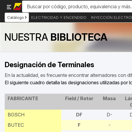
Catálogo
ELECTRICIDAD Y ENCENDIDO
INYECCIÓN ELECTRÓ
NUESTRA
BIBLIOTECA
Designación de Terminales
En la actualidad, es frecuente encontrar alternadores con di
El siguiente cuadro detalla las designaciones utilizadas por
FABRICANTE
Field / Rotor
Masa
Lá
BOSCH
DF
D-
BUTEC
F
-