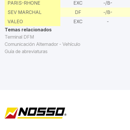
PARIS-RHONE
EXC
-/B-
SEV MARCHAL
DF
-/B-
VALEO
EXC
-
Temas relacionados
Terminal DFM
Comunicación Alternador - Vehículo
Guía de abreviaturas