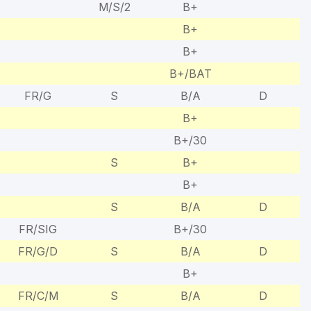
M/S/2
B+
B+
B+
B+/BAT
FR/G
S
B/A
D
B+
B+/30
S
B+
B+
S
B/A
D
FR/SIG
B+/30
FR/G/D
S
B/A
D
B+
FR/C/M
S
B/A
D