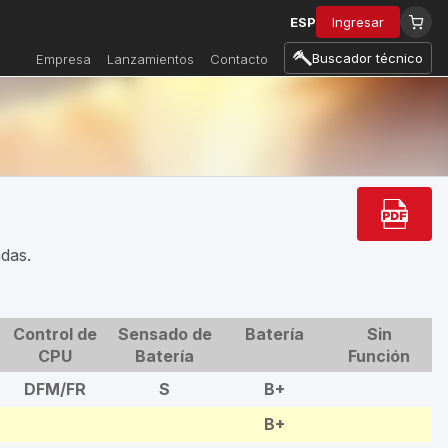
ESP
Ingresar
Buscador técnico
Empresa
Lanzamientos
Contacto
adas.
Control de
Sensado de
Batería
Sin
CPU
Batería
Función
DFM/FR
S
B+
B+