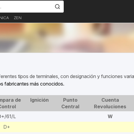
NICA
ZEN
ferentes tipos de terminales, con designación y funciones vari
 los fabricantes más conocidos.
mpara de
Ignición
Punto
Cuenta
Control
Central
Revoluciones
D+/61/L
W
D+