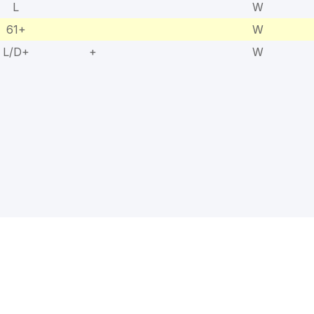
L
W
61+
W
L/D+
+
W