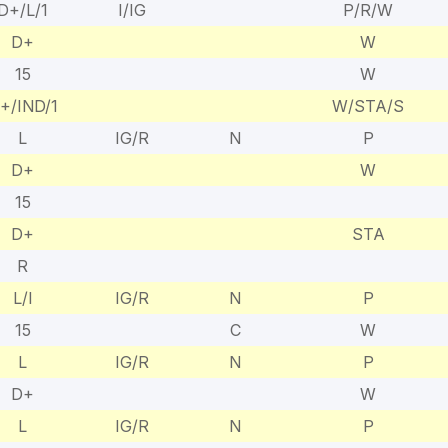
D+/L/1
I/IG
P/R/W
D+
W
15
W
+/IND/1
W/STA/S
L
IG/R
N
P
D+
W
15
D+
STA
R
L/I
IG/R
N
P
15
C
W
L
IG/R
N
P
D+
W
L
IG/R
N
P