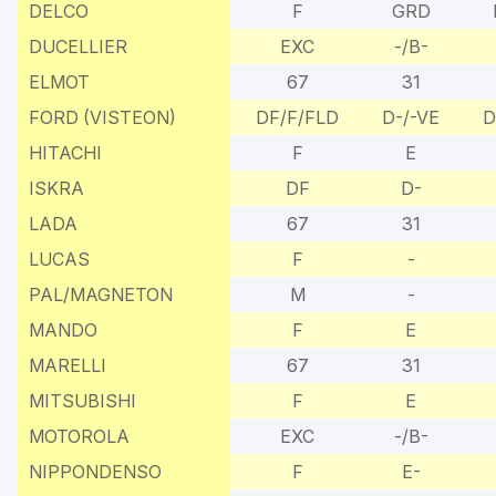
DELCO
F
GRD
DUCELLIER
EXC
-/B-
ELMOT
67
31
FORD (VISTEON)
DF/F/FLD
D-/-VE
D
HITACHI
F
E
ISKRA
DF
D-
LADA
67
31
LUCAS
F
-
PAL/MAGNETON
M
-
MANDO
F
E
MARELLI
67
31
MITSUBISHI
F
E
MOTOROLA
EXC
-/B-
NIPPONDENSO
F
E-