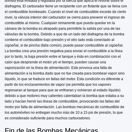
bomba está limitada y regulada por la fuerza que aplica el resorte sobre el
diafragma. El carburador tiene un recipiente con un flotante que se llena con
el combustible bombeado. Cuando el nivel de combustible excede de cierto
nivel, la válvula interior del carburador se cierra para prevenir el ingreso de
combustible al mismo. Cualquier remanente que pueda quedar en la
cámara de la bomba es atrapado para permitirle la salida por una de las
válvulas de la bomba. Debido a que de un lado del diafragma de la bomba
contiene el combustible bajo presión y el otro lado está conectado al
cigüeñal, si de pincha (falla común), puede pasar combustible al cigüeñal.
La bomba crea una presión negativa para enviar el combustible a la línea
por lo tanto, la baja presión entre el tanque y ésta en combinación con el
calor que desprende el motor y/o el tiempo, pueden causar una
vaporización en la línea de alimentación. Esto provoca una falta de
alimentación a la bomba dado que no fue creada para bombear vapor sino
líquido, lo que se traduce en fallas del motor. Esta condición es diferente a
partir de los enclavamientos de vapor (se permitía que los vapores
regresaran al tanque para que se enfriaran y volvieran al estado líquido)
debido a que motores muy calientes calentaban la bomba que estaba a su
lado y hacían hervir las líneas de combustible, provocando las fallas del
motor por falta de alimentación. Las bombas mecánicas de combustible de
los automóviles no entregan mucho más de 10 a 15 psi de presión, lo que
es considerado suficiente para muchos carburadores.
Fin de las Bombas Mecánicas