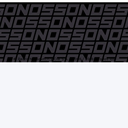
© Pedro Nossovitch y Cía. S.A. - 2006 / 2018 - Todos los
derechos reservados